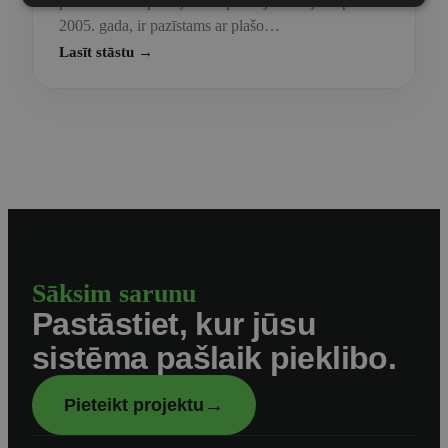
produktu un aprīkojuma izplatītājs Latvijā kopš
2005. gada, ir pazīstams ar plašo…
Lasīt stāstu →
Sāksim sarunu
Pastāstiet, kur jūsu
sistēma pašlaik pieklibo.
→
Pieteikt projektu