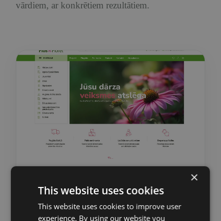
vārdiem, ar konkrētiem rezultātiem.
×
Platforma / ERP
This website uses cookies
FlosFloret — no manuālas
noliktavas pārvaldības uz pilnībā
This website uses cookies to improve user
pielāgotu ERP sistēmu
experience. By using our website you