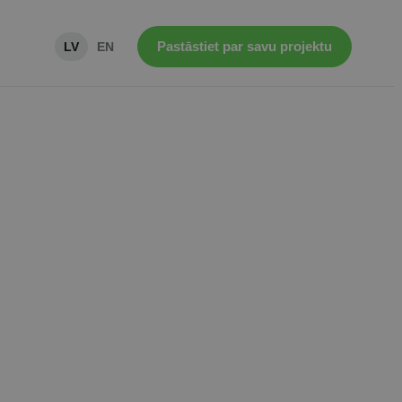
Pastāstiet par savu projektu
LV
EN