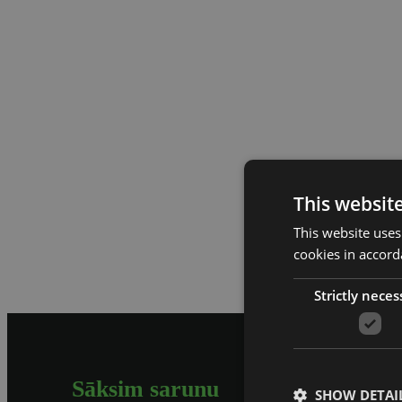
This websit
This website uses
cookies in accord
Strictly neces
Sāksim sarunu
SHOW DETAI