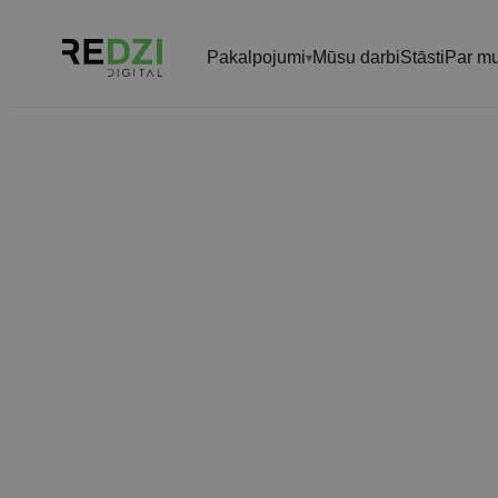
Pakalpojumi
Mūsu darbi
Stāsti
Par m
▾