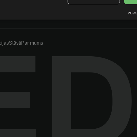
su sistēma
POWE
cijas
Stāsti
Par mums