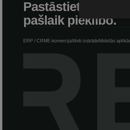
Pastāstiet, kur jū
pašlaik pieklibo.
ERP / CRM
E-komercija
Web izstrāde
Mobilās aplikā