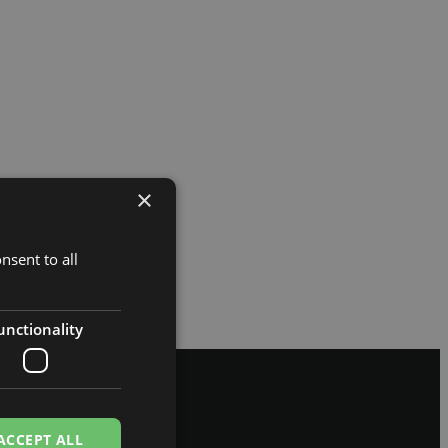
×
nsent to all
unctionality
ACCEPT ALL