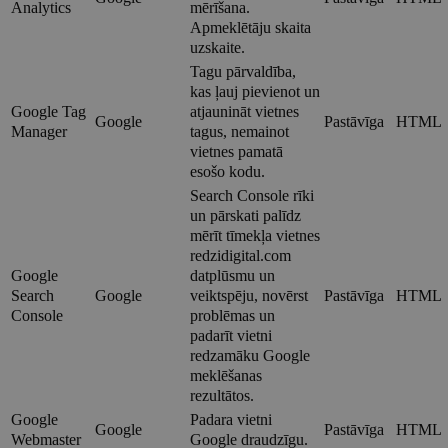
Analytics
mērīšana.
Apmeklētāju skaita
uzskaite.
Tagu pārvaldība,
kas ļauj pievienot un
Google Tag
atjaunināt vietnes
Google
Pastāvīga
HTML
Manager
tagus, nemainot
vietnes pamatā
esošo kodu.
Search Console rīki
un pārskati palīdz
mērīt tīmekļa vietnes
redzidigital.com
Google
datplūsmu un
Search
Google
veiktspēju, novērst
Pastāvīga
HTML
Console
problēmas un
padarīt vietni
redzamāku Google
meklēšanas
rezultātos.
Google
Padara vietni
Google
Pastāvīga
HTML
Webmaster
Google draudzīgu.