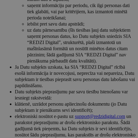
saņemt informāciju par periodu, cik ilgi personas dati
tiek glabāti, vai par kritērijiem, kas izmantoti minētā
perioda noteikšanai;
iebilst pret savu datu apstrādi;
uz datu pārnesamību (šīs tiesības ļauj datu subjektiem
saņemt personas datus, ko Datu subjekts sniedzis SIA
“REDZI Digital”, strukturētā, plaši izmantotā un
mašīnlasāmā formātā un nosūtīt minētos datus citam
pārzinim; šādā gadījumā SIA “REDZI Digital” nav
pienākuma pārbaudīt datu kvalitāti).
Ja Datu subjekts uzskata, ka SIA “REDZI Digital” rīcībā
esošā informācija ir novecojusi, neprecīza vai nepareiza, Datu
subjektam ir tiesības pieprasīt savu personas datu labošanu vai
papildināšanu.
Datu subjekts pieprasījumu par savu tiesību īstenošanu var
iesniegt rakstveidā:
klātienē, uzrādot personu apliecinošu dokumentu (jo Datu
subjektam ir pienākums sevi identificēt);
elektroniski nosūtot e-pastu uz
support@redzidigital.com
un
parakstot pieprasījumu ar drošu elektronisko parakstu. Šādā
gadījumā tiek pieņemts, ka Datu subjekts ir sevi identificējis,
nosūtot šādu pieprasījumu, kas parakstīts ar drošu elektronisko