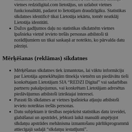
vietnes redzidigital.com lietotājus, un uzlabot vietnes
funkcionalitāti, padarot to lietotājam draudzīgāku. Statistikas
sīkdatnes identificē tikai Lietotāja iekārtu, tomēr neatklāj
Lietotāja identitāti.
Dažos gadījumos daļu no statistikas sīkdatnēm vietnes
īpašnieka vietnē ievieto trešās personas atbilstoši tā
norādījumiem un tikai saskaņā ar noteikto, ko pārvalda datu
pārziņi.
Mērķēšanas (reklāmas) sīkdatnes
Mērķēšanas sīkdatnes tiek izmantotas, lai vāktu informāciju
par Lietotāja apmeklētajām tīmekļa vietnēm un piedāvātu tieši
konkrētajam Lietotājam SIA “REDZI Digital” vai sadarbības
partneru pakalpojumus, vai konkrētam Lietotājam adresētus
piedāvājumus atbilstoši izteiktajai interesei.
Parasti šīs sīkdatnes ar vietnes īpašnieka atļauju atbilstoši
ievieto noteiktas trešās personas.
Datu subjektam ir tiesības nepiekrist statistikas datu izveidei,
glabāšanai un apstrādei, jebkurā laikā manuāli atspējojot
sīkdatņu apstrādes mehānisma izmantošanu pārlūkprogrammā
attiecīgajā sadaļā “sīkdatņu iestatījumi”.