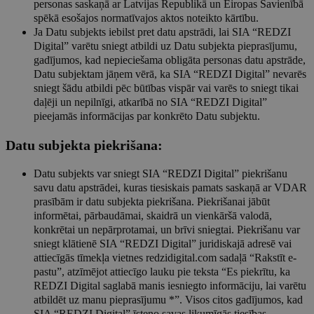
personas saskaņā ar Latvijas Republikā un Eiropas Savienībā
spēkā esošajos normatīvajos aktos noteikto kārtību.
Ja Datu subjekts iebilst pret datu apstrādi, lai SIA “REDZI
Digital” varētu sniegt atbildi uz Datu subjekta pieprasījumu,
gadījumos, kad nepieciešama obligāta personas datu apstrāde,
Datu subjektam jāņem vērā, ka SIA “REDZI Digital” nevarēs
sniegt šādu atbildi pēc būtības vispār vai varēs to sniegt tikai
daļēji un nepilnīgi, atkarībā no SIA “REDZI Digital”
pieejamās informācijas par konkrēto Datu subjektu.
Datu subjekta piekrišana:
Datu subjekts var sniegt SIA “REDZI Digital” piekrišanu
savu datu apstrādei, kuras tiesiskais pamats saskaņā ar VDAR
prasībām ir datu subjekta piekrišana. Piekrišanai jābūt
informētai, pārbaudāmai, skaidrā un vienkāršā valodā,
konkrētai un nepārprotamai, un brīvi sniegtai. Piekrišanu var
sniegt klātienē SIA “REDZI Digital” juridiskajā adresē vai
attiecīgās tīmekļa vietnes redzidigital.com sadaļā “Rakstīt e-
pastu”, atzīmējot attiecīgo lauku pie teksta “Es piekrītu, ka
REDZI Digital saglabā manis iesniegto informāciju, lai varētu
atbildēt uz manu pieprasījumu *”. Visos citos gadījumos, kad