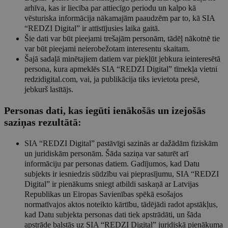
arhīva, kas ir liecība par attiecīgo periodu un kalpo kā
vēsturiska informācija nākamajām paaudzēm par to, kā SIA
“REDZI Digital” ir attīstījusies laika gaitā.
Šie dati var būt pieejami trešajām personām, tādēļ nākotnē tie
var būt pieejami neierobežotam interesentu skaitam.
Šajā sadaļā minētajiem datiem var piekļūt jebkura ieinteresētā
persona, kura apmeklēs SIA “REDZI Digital” tīmekļa vietni
redzidigital.com, vai, ja publikācija tiks ievietota presē,
jebkurš lasītājs.
Personas dati, kas iegūti ienākošās un izejošās
saziņas rezultātā:
SIA “REDZI Digital” pastāvīgi sazinās ar dažādām fiziskām
un juridiskām personām. Šāda saziņa var saturēt arī
informāciju par personas datiem. Gadījumos, kad Datu
subjekts ir iesniedzis sūdzību vai pieprasījumu, SIA “REDZI
Digital” ir pienākums sniegt atbildi saskaņā ar Latvijas
Republikas un Eiropas Savienības spēkā esošajos
normatīvajos aktos noteikto kārtību, tādējādi radot apstākļus,
kad Datu subjekta personas dati tiek apstrādāti, un šāda
apstrāde balstās uz SIA “REDZI Digital” juridiskā pienākuma