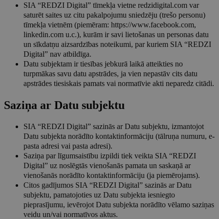
SIA “REDZI Digital” tīmekļa vietne redzidigital.com var
saturēt saites uz citu pakalpojumu sniedzēju (trešo personu)
tīmekļa vietnēm (piemēram: https://www.facebook.com,
linkedin.com u.c.), kurām ir savi lietošanas un personas datu
un sīkdatņu aizsardzības noteikumi, par kuriem SIA “REDZI
Digital” nav atbildīga.
Datu subjektam ir tiesības jebkurā laikā atteikties no
turpmākas savu datu apstrādes, ja vien nepastāv cits datu
apstrādes tiesiskais pamats vai normatīvie akti neparedz citādi.
Saziņa ar Datu subjektu
SIA “REDZI Digital” sazinās ar Datu subjektu, izmantojot
Datu subjekta norādīto kontaktinformāciju (tālruņa numuru, e-
pasta adresi vai pasta adresi).
Saziņa par līgumsaistību izpildi tiek veikta SIA “REDZI
Digital” uz noslēgtās vienošanās pamata un saskaņā ar
vienošanās norādīto kontaktinformāciju (ja piemērojams).
Citos gadījumos SIA “REDZI Digital” sazinās ar Datu
subjektu, pamatojoties uz Datu subjekta iesniegto
pieprasījumu, ievērojot Datu subjekta norādīto vēlamo saziņas
veidu un/vai normatīvos aktus.