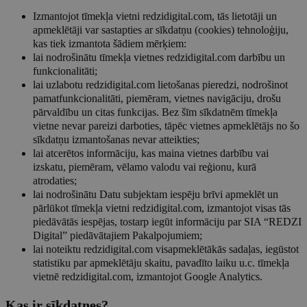
Izmantojot tīmekļa vietni redzidigital.com, tās lietotāji un
apmeklētāji var sastapties ar sīkdatņu (cookies) tehnoloģiju,
kas tiek izmantota šādiem mērķiem:
lai nodrošinātu tīmekļa vietnes redzidigital.com darbību un
funkcionalitāti;
lai uzlabotu redzidigital.com lietošanas pieredzi, nodrošinot
pamatfunkcionalitāti, piemēram, vietnes navigāciju, drošu
pārvaldību un citas funkcijas. Bez šīm sīkdatnēm tīmekļa
vietne nevar pareizi darboties, tāpēc vietnes apmeklētājs no šo
sīkdatņu izmantošanas nevar atteikties;
lai atcerētos informāciju, kas maina vietnes darbību vai
izskatu, piemēram, vēlamo valodu vai reģionu, kurā
atrodaties;
lai nodrošinātu Datu subjektam iespēju brīvi apmeklēt un
pārlūkot tīmekļa vietni redzidigital.com, izmantojot visas tās
piedāvātās iespējas, tostarp iegūt informāciju par SIA “REDZI
Digital” piedāvātajiem Pakalpojumiem;
lai noteiktu redzidigital.com visapmeklētākās sadaļas, iegūstot
statistiku par apmeklētāju skaitu, pavadīto laiku u.c. tīmekļa
vietnē redzidigital.com, izmantojot Google Analytics.
Kas ir sīkdatnes?