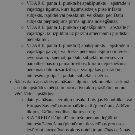
VDAR 6. panta 1. punkta b) apakšpunkts – apstrāde ir
vajadzīga līguma, kura līgumslēdzēja puse ir Datu
subjekts, izpildei vai pasākumu veikšanai pēc Datu
subjekta pieprasījuma pirms līguma noslēgšanas;
VDAR 6. panta 1. punkta c) apakšpunkts – apstrāde ir
vajadzīga, lai izpildītu uz pārzini attiecināmu juridisku
pienākumu;
VDAR 6. panta 1. punkta f) apakšpunkts – apstrāde ir
vajadzīga pārziņa vai trešās personas leģitīmo interešu
ievērošanai, izņemot, ja Datu subjekta intereses vai
pamattiesības un pamatbrīvības, kurām nepieciešama
personas datu aizsardzība, ir svarīgākas par šādām
interesēm, jo īpaši, ja datu subjekts ir bērns.
Šādas datu apstrādes glabāšanas ilgums tiek noteikts saskaņā
ar datu apstrādes mērķi un normatīvo aktu prasībām, ņemot
vērā šādus apstākļus:
datu glabāšanas termiņu nosaka Latvijas Republikas vai
Eiropas Savienības normatīvie akti (piemēram, Arhīvu
likums, Grāmatvedības likums u.c.);
SIA “REDZI Digital” un trešo personu leģitīmo
interešu īstenošana (piemēram, tiesvedības procesos,
ievērojot normatīvajos aktos noteikto prasības celšanas