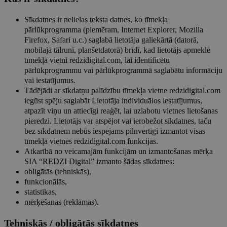
Sīkdatnes ir nelielas teksta datnes, ko tīmekļa
pārlūkprogramma (piemēram, Internet Explorer, Mozilla
Firefox, Safari u.c.) saglabā lietotāja galiekārtā (datorā,
mobilajā tālrunī, planšetdatorā) brīdī, kad lietotājs apmeklē
tīmekļa vietni redzidigital.com, lai identificētu
pārlūkprogrammu vai pārlūkprogrammā saglabātu informāciju
vai iestatījumus.
Tādējādi ar sīkdatņu palīdzību tīmekļa vietne redzidigital.com
iegūst spēju saglabāt Lietotāja individuālos iestatījumus,
atpazīt viņu un attiecīgi reaģēt, lai uzlabotu vietnes lietošanas
pieredzi. Lietotājs var atspējot vai ierobežot sīkdatnes, taču
bez sīkdatnēm nebūs iespējams pilnvērtīgi izmantot visas
tīmekļa vietnes redzidigital.com funkcijas.
Atkarībā no veicamajām funkcijām un izmantošanas mērķa
SIA “REDZI Digital” izmanto šādas sīkdatnes:
obligātās (tehniskās),
funkcionālās,
statistikas,
mērķēšanas (reklāmas).
Tehniskās / obligātās sīkdatnes