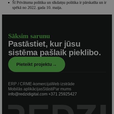
Šī Privātuma politika un sīkdatņu politika ir pārskatīta un ir
spēkā no 2022. gada 10. maija.
Sāksim sarunu
Pastāstiet, kur jūsu
sistēma pašlaik pieklibo.
→
Pieteikt projektu
ERP / CRM
E-komercija
Web izstrāde
Mobilās aplikācijas
Stāsti
Par mums
info@redzidigital.com
/
+371 25925427