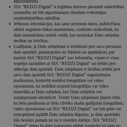
atpazīstamību.
SIA “REDZI Digital” ir leģitīma interese piesaistīt sabiedrības
uzmanību un būt atpazīstamam zīmolam veiksmīgas
uzņēmējdarbības attīstībai.
Jebkuras informācijas, kas satur personas datus, publicēšana
atbilst augstiem ētikas standartiem, cenšoties nodrošināt, ka
datu izmantošana notiek veidā, kas neaizskar Datu subjekta
tiesības un brīvības.
Gadījumā, ja Datu subjektam ir iebildumi pret savu personas
datu apstrādi, pamatojoties uz faktiem un apstākļiem, par
kuriem SIA “REDZI Digital” nav informēta, viņam ir visas
iespējas sazināties ar SIA “REDZI Digital” un iebilst pret
attiecīgo datu apstrādi. Datu subjektam ir tiesības iebilst pret
savu datu apstrādi SIA “REDZI Digital” organizētajos
pasākumos, konkrēti norādot fotogrāfam vai video
operatoram, ka nedrīkst uzņemt fotogrāfijas vai video
materiālu ar Datu subjektu, kur Datu subjektu var
nepārprotami identificēt. Tomēr Datu subjektam jāņem vērā,
ka liela pasākuma ar lielu cilvēku skaitu gadījumā fotogrāfam,
video operatoram vai SIA “REDZI Digital” var būt grūti vai
neiespējami izpildīt Datu subjekta lūgumu, jo datu apstrādei
būs tiesisks pamats un tai ir noteikts mērķis. SIA “REDZI
Digital” plāno šo datu kategoriju glabāt pastāvīgi kā daļu no