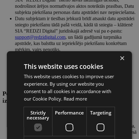
SIA “REDZI Digital” īsteno savas likumīgās tiesības,
nodrošinot ārējos normatīvajos aktos noteiktās prasības, Datu
subjekta piekrišana personas datu apstrādei nav nepieciešama.
Datu subjektam ir tiesības jebkurā brīdī atsaukt datu apstrādei
sniegto piekrišanu tādā pašā veidā, kādā tā sniegta – klātienē
SIA “REDZI Digital” juridiskajā adresē vai pa e-pastu:
support@redzidigital.com
, un šādā gadījumā turpmāka
apstrāde, kas balstīta uz iepriekšējo piekrišanu konkrētam
mērķim, vairs nenotiks.
×
Piekrišanas atsaukšana neietekmē datu apstrādi, kas veikta
laikā, kad datu subjekta piekrišana bija spēkā (piekrišanas
This website uses cookies
atsaukšanai nav atpakaļejoša spēka). Piekrišanas atsaukšana
nevar apturēt datu apstrādi, kas notiek uz citiem tiesiskiem
This website uses cookies to improve user
pamatiem.
experience. By using our website you
consent to all cookies in accordance with
Personas datu glabāšanas termiņa noteikšanai
our Cookie Policy.
Read more
izmanto šādus kritērijus:
Strictly
Performance
Targeting
tik ilgi, cik saskaņā ar ārējos normatīvajos aktos noteikto
necessary
kārtību Datu subjekts vai SIA “REDZI Digital” var īstenot
savas leģitīmās intereses (piemēram, pieprasījumu izskatīšana,
tiesību aizsardzība, jautājumu risināšana, prasības celšana tiesā
vai noilguma termiņa ievērošana u.c.);