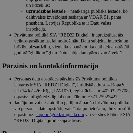
un līdzekļus;
uzraudzības iestāde
– neatkarīga publiska iestāde, ko
dalībvalsts izveidojusi saskaņā ar VDAR 51. panta
prasībām. Latvijas Republikā tā ir Datu valsts
inspekcija.
Privātuma politikā SIA “REDZI Digital” ir aprakstījusi tās
veiktos pasākumus, lai nodrošinātu Datu subjekta interešu un
brīvību aizsardzību, vienlaikus panākot, ka dati tiek apstrādāti
godprātīgi, likumīgi un Datu subjektam pārredzamā veidā.
Pārzinis un kontaktinformācija
Personas datu apstrādes pārzinis šīs Privātuma politikas
ietvaros ir SIA “REDZI Digital”, juridiskā adrese – Ropažu
iela 14 k-1-26, Rīga, LV-1039, reģistrācijas nr. 40203277708,
e-pasts:
info@redzidigital.com
, tālr. nr. +371 25925427.
Jautājumu vai neskaidrību gadījumā par šo Privātuma politiku
vai personas datu apstrādi, vai sīkdatņu lietošanu, lūdzam sūtīt
e-pastu uz:
support@redzidigital.com
vai vērsties klātienē SIA
“REDZI Digital” juridiskajā adresē.