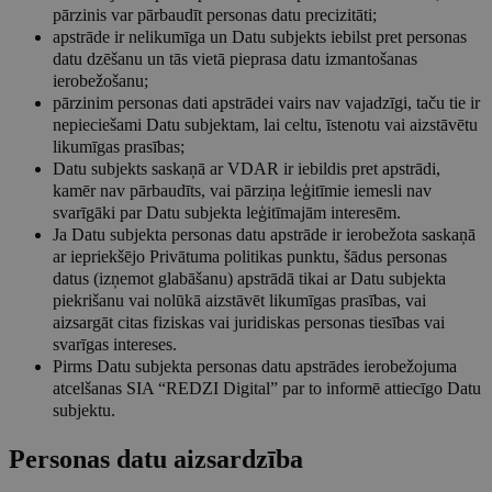
pārzinis var pārbaudīt personas datu precizitāti;
apstrāde ir nelikumīga un Datu subjekts iebilst pret personas
datu dzēšanu un tās vietā pieprasa datu izmantošanas
ierobežošanu;
pārzinim personas dati apstrādei vairs nav vajadzīgi, taču tie ir
nepieciešami Datu subjektam, lai celtu, īstenotu vai aizstāvētu
likumīgas prasības;
Datu subjekts saskaņā ar VDAR ir iebildis pret apstrādi,
kamēr nav pārbaudīts, vai pārziņa leģitīmie iemesli nav
svarīgāki par Datu subjekta leģitīmajām interesēm.
Ja Datu subjekta personas datu apstrāde ir ierobežota saskaņā
ar iepriekšējo Privātuma politikas punktu, šādus personas
datus (izņemot glabāšanu) apstrādā tikai ar Datu subjekta
piekrišanu vai nolūkā aizstāvēt likumīgas prasības, vai
aizsargāt citas fiziskas vai juridiskas personas tiesības vai
svarīgas intereses.
Pirms Datu subjekta personas datu apstrādes ierobežojuma
atcelšanas SIA “REDZI Digital” par to informē attiecīgo Datu
subjektu.
Personas datu aizsardzība