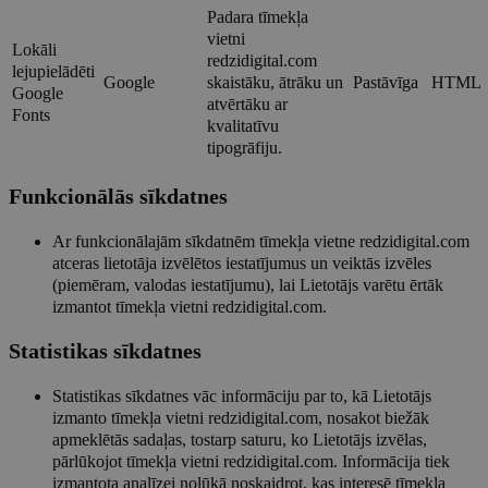
Padara tīmekļa
vietni
Lokāli
redzidigital.com
lejupielādēti
Google
skaistāku, ātrāku un
Pastāvīga
HTML
Google
atvērtāku ar
Fonts
kvalitatīvu
tipogrāfiju.
Funkcionālās sīkdatnes
Ar funkcionālajām sīkdatnēm tīmekļa vietne redzidigital.com
atceras lietotāja izvēlētos iestatījumus un veiktās izvēles
(piemēram, valodas iestatījumu), lai Lietotājs varētu ērtāk
izmantot tīmekļa vietni redzidigital.com.
Statistikas sīkdatnes
Statistikas sīkdatnes vāc informāciju par to, kā Lietotājs
izmanto tīmekļa vietni redzidigital.com, nosakot biežāk
apmeklētās sadaļas, tostarp saturu, ko Lietotājs izvēlas,
pārlūkojot tīmekļa vietni redzidigital.com. Informācija tiek
izmantota analīzei nolūkā noskaidrot, kas interesē tīmekļa