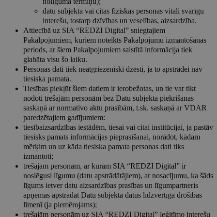
noilguma termiņu);
datu subjekta vai citas fiziskas personas vitāli svarīgu
interešu, tostarp dzīvības un veselības, aizsardzība.
Attiecībā uz SIA “REDZI Digital” sniegtajiem
Pakalpojumiem, kuriem noteikts Pakalpojumu izmantošanas
periods, ar šiem Pakalpojumiem saistītā informācija tiek
glabāta visu šo laiku.
Personas dati tiek neatgriezeniski dzēsti, ja to apstrādei nav
tiesiska pamata.
Tiesības piekļūt šiem datiem ir ierobežotas, un tie var tikt
nodoti trešajām personām bez Datu subjekta piekrišanas
saskaņā ar normatīvo aktu prasībām, t.sk. saskaņā ar VDAR
paredzētajiem gadījumiem:
tiesībaizsardzības iestādēm, tiesai vai citai institūcijai, ja pastāv
tiesisks pamats informācijas pieprasīšanai, norādot, kādam
mērķim un uz kāda tiesiska pamata personas dati tiks
izmantoti;
trešajām personām, ar kurām SIA “REDZI Digital” ir
noslēgusi līgumu (datu apstrādātājiem), ar nosacījumu, ka šāds
līgums ietver datu aizsardzības prasības un līgumpartneris
apņemas apstrādāt Datu subjekta datus līdzvērtīgā drošības
līmenī (ja piemērojams);
trešajām personām uz SIA “REDZI Digital” leģitīmo interešu