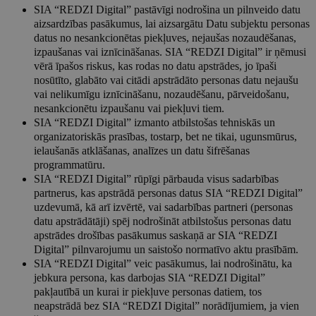
SIA “REDZI Digital” pastāvīgi nodrošina un pilnveido datu
aizsardzības pasākumus, lai aizsargātu Datu subjektu personas
datus no nesankcionētas piekļuves, nejaušas nozaudēšanas,
izpaušanas vai iznīcināšanas. SIA “REDZI Digital” ir ņēmusi
vērā īpašos riskus, kas rodas no datu apstrādes, jo īpaši
nosūtīto, glabāto vai citādi apstrādāto personas datu nejaušu
vai nelikumīgu iznīcināšanu, nozaudēšanu, pārveidošanu,
nesankcionētu izpaušanu vai piekļuvi tiem.
SIA “REDZI Digital” izmanto atbilstošas tehniskās un
organizatoriskās prasības, tostarp, bet ne tikai, ugunsmūrus,
ielaušanās atklāšanas, analīzes un datu šifrēšanas
programmatūru.
SIA “REDZI Digital” rūpīgi pārbauda visus sadarbības
partnerus, kas apstrādā personas datus SIA “REDZI Digital”
uzdevumā, kā arī izvērtē, vai sadarbības partneri (personas
datu apstrādātāji) spēj nodrošināt atbilstošus personas datu
apstrādes drošības pasākumus saskaņā ar SIA “REDZI
Digital” pilnvarojumu un saistošo normatīvo aktu prasībām.
SIA “REDZI Digital” veic pasākumus, lai nodrošinātu, ka
jebkura persona, kas darbojas SIA “REDZI Digital”
pakļautībā un kurai ir piekļuve personas datiem, tos
neapstrādā bez SIA “REDZI Digital” norādījumiem, ja vien