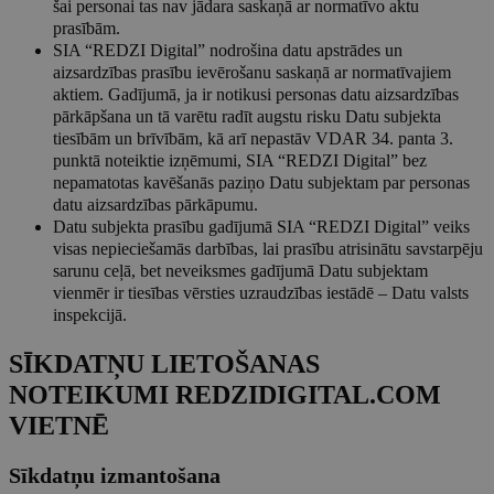
šai personai tas nav jādara saskaņā ar normatīvo aktu
prasībām.
SIA “REDZI Digital” nodrošina datu apstrādes un
aizsardzības prasību ievērošanu saskaņā ar normatīvajiem
aktiem. Gadījumā, ja ir notikusi personas datu aizsardzības
pārkāpšana un tā varētu radīt augstu risku Datu subjekta
tiesībām un brīvībām, kā arī nepastāv VDAR 34. panta 3.
punktā noteiktie izņēmumi, SIA “REDZI Digital” bez
nepamatotas kavēšanās paziņo Datu subjektam par personas
datu aizsardzības pārkāpumu.
Datu subjekta prasību gadījumā SIA “REDZI Digital” veiks
visas nepieciešamās darbības, lai prasību atrisinātu savstarpēju
sarunu ceļā, bet neveiksmes gadījumā Datu subjektam
vienmēr ir tiesības vērsties uzraudzības iestādē – Datu valsts
inspekcijā.
SĪKDATŅU LIETOŠANAS
NOTEIKUMI REDZIDIGITAL.COM
VIETNĒ
Sīkdatņu izmantošana