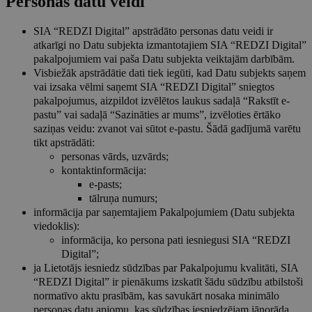
Personas datu veidi
SIA “REDZI Digital” apstrādāto personas datu veidi ir
atkarīgi no Datu subjekta izmantotajiem SIA “REDZI Digital”
pakalpojumiem vai paša Datu subjekta veiktajām darbībām.
Visbiežāk apstrādātie dati tiek iegūti, kad Datu subjekts saņem
vai izsaka vēlmi saņemt SIA “REDZI Digital” sniegtos
pakalpojumus, aizpildot izvēlētos laukus sadaļā “Rakstīt e-
pastu” vai sadaļā “Sazināties ar mums”, izvēloties ērtāko
saziņas veidu: zvanot vai sūtot e-pastu. Šādā gadījumā varētu
tikt apstrādāti:
personas vārds, uzvārds;
kontaktinformācija:
e-pasts;
tālruņa numurs;
informācija par saņemtajiem Pakalpojumiem (Datu subjekta
viedoklis):
informācija, ko persona pati iesniegusi SIA “REDZI
Digital”;
ja Lietotājs iesniedz sūdzības par Pakalpojumu kvalitāti, SIA
“REDZI Digital” ir pienākums izskatīt šādu sūdzību atbilstoši
normatīvo aktu prasībām, kas savukārt nosaka minimālo
personas datu apjomu, kas sūdzības iesniedzējam jānorāda