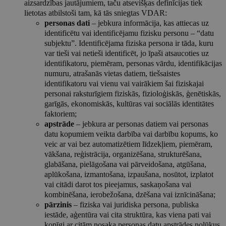
aizsardzības jautājumiem, taču atsevišķas definīcijas tiek
lietotas atbilstoši tam, kā tās sniegtas VDAR:
personas dati
– jebkura informācija, kas attiecas uz
identificētu vai identificējamu fizisku personu – “datu
subjektu”. Identificējama fiziska persona ir tāda, kuru
var tieši vai netieši identificēt, jo īpaši atsaucoties uz
identifikatoru, piemēram, personas vārdu, identifikācijas
numuru, atrašanās vietas datiem, tiešsaistes
identifikatoru vai vienu vai vairākiem šai fiziskajai
personai raksturīgiem fiziskās, fizioloģiskās, ģenētiskās,
garīgās, ekonomiskās, kultūras vai sociālās identitātes
faktoriem;
apstrāde
– jebkura ar personas datiem vai personas
datu kopumiem veikta darbība vai darbību kopums, ko
veic ar vai bez automatizētiem līdzekļiem, piemēram,
vākšana, reģistrācija, organizēšana, strukturēšana,
glabāšana, pielāgošana vai pārveidošana, atgūšana,
aplūkošana, izmantošana, izpaušana, nosūtot, izplatot
vai citādi darot tos pieejamus, saskaņošana vai
kombinēšana, ierobežošana, dzēšana vai iznīcināšana;
pārzinis
– fiziska vai juridiska persona, publiska
iestāde, aģentūra vai cita struktūra, kas viena pati vai
kopīgi ar citām nosaka personas datu apstrādes nolūkus