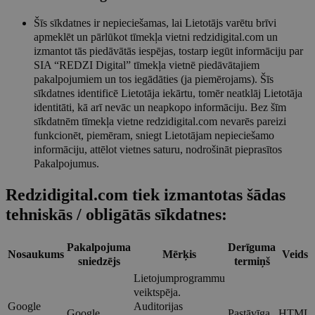
Šīs sīkdatnes ir nepieciešamas, lai Lietotājs varētu brīvi
apmeklēt un pārlūkot tīmekļa vietni redzidigital.com un
izmantot tās piedāvātās iespējas, tostarp iegūt informāciju par
SIA “REDZI Digital” tīmekļa vietnē piedāvātajiem
pakalpojumiem un tos iegādāties (ja piemērojams). Šīs
sīkdatnes identificē Lietotāja iekārtu, tomēr neatklāj Lietotāja
identitāti, kā arī nevāc un neapkopo informāciju. Bez šīm
sīkdatnēm tīmekļa vietne redzidigital.com nevarēs pareizi
funkcionēt, piemēram, sniegt Lietotājam nepieciešamo
informāciju, attēlot vietnes saturu, nodrošināt pieprasītos
Pakalpojumus.
Redzidigital.com tiek izmantotas šādas
tehniskās / obligātās sīkdatnes:
Pakalpojuma
Derīguma
Nosaukums
Mērķis
Veids
sniedzējs
termiņš
Lietojumprogrammu
veiktspēja.
Google
Auditorijas
Google
Pastāvīga
HTML