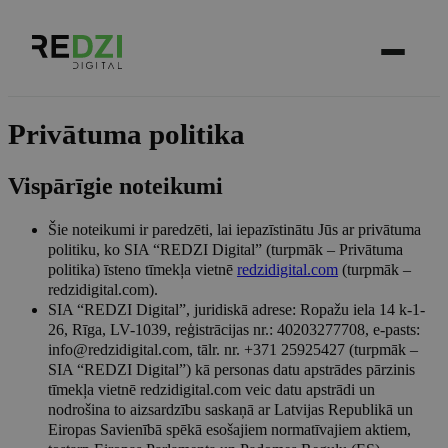
Privātuma politika
Vispārīgie noteikumi
Šie noteikumi ir paredzēti, lai iepazīstinātu Jūs ar privātuma
politiku, ko SIA “REDZI Digital” (turpmāk – Privātuma
politika) īsteno tīmekļa vietnē
redzidigital.com
(turpmāk –
redzidigital.com).
SIA “REDZI Digital”, juridiskā adrese: Ropažu iela 14 k-1-
26, Rīga, LV-1039, reģistrācijas nr.: 40203277708, e-pasts:
info@redzidigital.com
, tālr. nr. +371 25925427 (turpmāk –
SIA “REDZI Digital”) kā personas datu apstrādes pārzinis
tīmekļa vietnē redzidigital.com veic datu apstrādi un
nodrošina to aizsardzību saskaņā ar Latvijas Republikā un
Eiropas Savienībā spēkā esošajiem normatīvajiem aktiem,