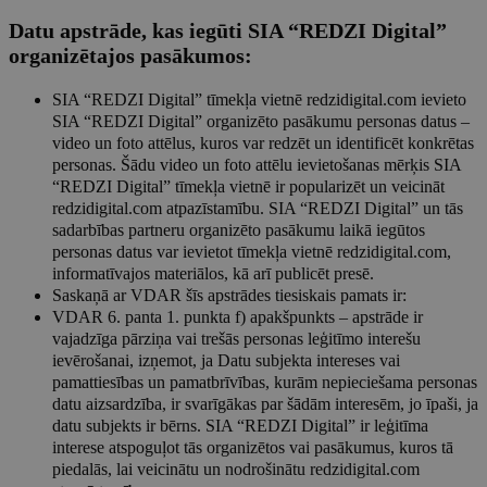
Datu apstrāde, kas iegūti SIA “REDZI Digital”
organizētajos pasākumos:
SIA “REDZI Digital” tīmekļa vietnē redzidigital.com ievieto
SIA “REDZI Digital” organizēto pasākumu personas datus –
video un foto attēlus, kuros var redzēt un identificēt konkrētas
personas. Šādu video un foto attēlu ievietošanas mērķis SIA
“REDZI Digital” tīmekļa vietnē ir popularizēt un veicināt
redzidigital.com atpazīstamību. SIA “REDZI Digital” un tās
sadarbības partneru organizēto pasākumu laikā iegūtos
personas datus var ievietot tīmekļa vietnē redzidigital.com,
informatīvajos materiālos, kā arī publicēt presē.
Saskaņā ar VDAR šīs apstrādes tiesiskais pamats ir:
VDAR 6. panta 1. punkta f) apakšpunkts – apstrāde ir
vajadzīga pārziņa vai trešās personas leģitīmo interešu
ievērošanai, izņemot, ja Datu subjekta intereses vai
pamattiesības un pamatbrīvības, kurām nepieciešama personas
datu aizsardzība, ir svarīgākas par šādām interesēm, jo īpaši, ja
datu subjekts ir bērns. SIA “REDZI Digital” ir leģitīma
interese atspoguļot tās organizētos vai pasākumus, kuros tā
piedalās, lai veicinātu un nodrošinātu redzidigital.com