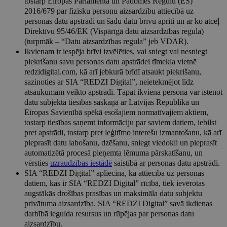
tostarp Eiropas Parlamenta un Padomes Regulu (ES)
2016/679 par fizisku personu aizsardzību attiecībā uz
personas datu apstrādi un šādu datu brīvu apriti un ar ko atceļ
Direktīvu 95/46/EK (Vispārīgā datu aizsardzības regula)
(turpmāk – “Datu aizsardzības regula” jeb VDAR).
Ikvienam ir iespēja brīvi izvēlēties, vai sniegt vai nesniegt
piekrišanu savu personas datu apstrādei tīmekļa vietnē
redzidigital.com, kā arī jebkurā brīdī atsaukt piekrišanu,
sazinoties ar SIA “REDZI Digital”, neietekmējot līdz
atsaukumam veikto apstrādi. Tāpat ikviena persona var īstenot
datu subjekta tiesības saskaņā ar Latvijas Republikā un
Eiropas Savienībā spēkā esošajiem normatīvajiem aktiem,
tostarp tiesības saņemt informāciju par saviem datiem, iebilst
pret apstrādi, tostarp pret leģitīmo interešu izmantošanu, kā arī
pieprasīt datu labošanu, dzēšanu, sniegt viedokli un pieprasīt
automatizētā procesā pieņemta lēmuma pārskatīšanu, un
vērsties
uzraudzības iestādē
saistībā ar personas datu apstrādi.
SIA “REDZI Digital” apliecina, ka attiecībā uz personas
datiem, kas ir SIA “REDZI Digital” rīcībā, tiek ievērotas
augstākās drošības prasības un maksimāla datu subjektu
privātuma aizsardzība. SIA “REDZI Digital” savā ikdienas
darbībā iegulda resursus un rūpējas par personas datu
aizsardzību.