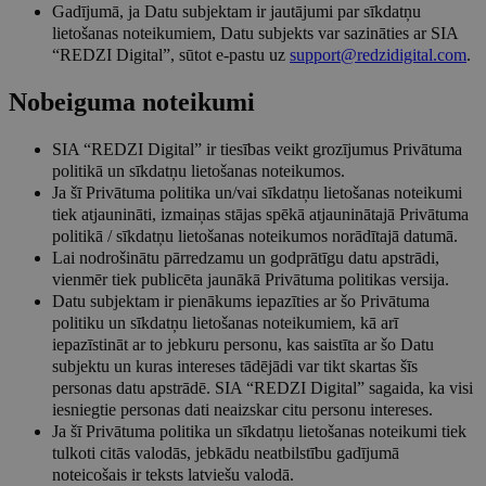
Gadījumā, ja Datu subjektam ir jautājumi par sīkdatņu
lietošanas noteikumiem, Datu subjekts var sazināties ar SIA
“REDZI Digital”, sūtot e-pastu uz
support@redzidigital.com
.
Nobeiguma noteikumi
SIA “REDZI Digital” ir tiesības veikt grozījumus Privātuma
politikā un sīkdatņu lietošanas noteikumos.
Ja šī Privātuma politika un/vai sīkdatņu lietošanas noteikumi
tiek atjaunināti, izmaiņas stājas spēkā atjauninātajā Privātuma
politikā / sīkdatņu lietošanas noteikumos norādītajā datumā.
Lai nodrošinātu pārredzamu un godprātīgu datu apstrādi,
vienmēr tiek publicēta jaunākā Privātuma politikas versija.
Datu subjektam ir pienākums iepazīties ar šo Privātuma
politiku un sīkdatņu lietošanas noteikumiem, kā arī
iepazīstināt ar to jebkuru personu, kas saistīta ar šo Datu
subjektu un kuras intereses tādējādi var tikt skartas šīs
personas datu apstrādē. SIA “REDZI Digital” sagaida, ka visi
iesniegtie personas dati neaizskar citu personu intereses.
Ja šī Privātuma politika un sīkdatņu lietošanas noteikumi tiek
tulkoti citās valodās, jebkādu neatbilstību gadījumā
noteicošais ir teksts latviešu valodā.