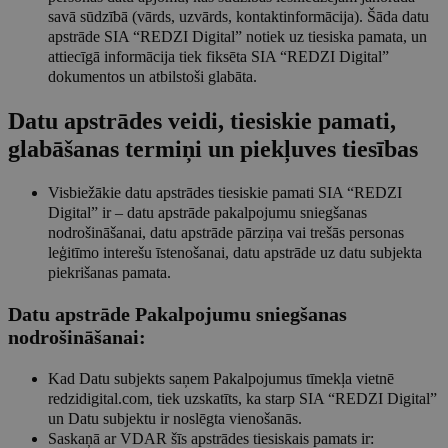
savā sūdzībā (vārds, uzvārds, kontaktinformācija). Šāda datu
apstrāde SIA “REDZI Digital” notiek uz tiesiska pamata, un
attiecīgā informācija tiek fiksēta SIA “REDZI Digital”
dokumentos un atbilstoši glabāta.
Datu apstrādes veidi, tiesiskie pamati,
glabāšanas termiņi un piekļuves tiesības
Visbiežākie datu apstrādes tiesiskie pamati SIA “REDZI
Digital” ir – datu apstrāde pakalpojumu sniegšanas
nodrošināšanai, datu apstrāde pārziņa vai trešās personas
leģitīmo interešu īstenošanai, datu apstrāde uz datu subjekta
piekrišanas pamata.
Datu apstrāde Pakalpojumu sniegšanas
nodrošināšanai:
Kad Datu subjekts saņem Pakalpojumus tīmekļa vietnē
redzidigital.com, tiek uzskatīts, ka starp SIA “REDZI Digital”
un Datu subjektu ir noslēgta vienošanās.
Saskaņā ar VDAR šīs apstrādes tiesiskais pamats ir: