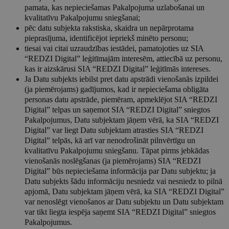
pamata, kas nepieciešamas Pakalpojuma uzlabošanai un
kvalitatīvu Pakalpojumu sniegšanai;
pēc datu subjekta rakstiska, skaidra un nepārprotama
pieprasījuma, identificējot iepriekš minēto personu;
tiesai vai citai uzraudzības iestādei, pamatojoties uz SIA
“REDZI Digital” leģitīmajām interesēm, attiecībā uz personu,
kas ir aizskārusi SIA “REDZI Digital” leģitīmās intereses.
Ja Datu subjekts iebilst pret datu apstrādi vienošanās izpildei
(ja piemērojams) gadījumos, kad ir nepieciešama obligāta
personas datu apstrāde, piemēram, apmeklējot SIA “REDZI
Digital” telpas un saņemot SIA “REDZI Digital” sniegtos
Pakalpojumus, Datu subjektam jāņem vērā, ka SIA “REDZI
Digital” var liegt Datu subjektam atrasties SIA “REDZI
Digital” telpās, kā arī var nenodrošināt pilnvērtīgu un
kvalitatīvu Pakalpojumu sniegšanu. Tāpat pirms jebkādas
vienošanās noslēgšanas (ja piemērojams) SIA “REDZI
Digital” būs nepieciešama informācija par Datu subjektu; ja
Datu subjekts šādu informāciju nesniedz vai nesniedz to pilnā
apjomā, Datu subjektam jāņem vērā, ka SIA “REDZI Digital”
var nenoslēgt vienošanos ar Datu subjektu un Datu subjektam
var tikt liegta iespēja saņemt SIA “REDZI Digital” sniegtos
Pakalpojumus.