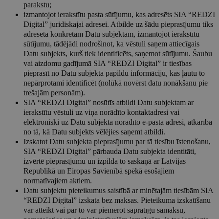
parakstu;
izmantojot ierakstītu pasta sūtījumu, kas adresēts SIA “REDZI
Digital” juridiskajai adresei. Atbilde uz šādu pieprasījumu tiks
adresēta konkrētam Datu subjektam, izmantojot ierakstītu
sūtījumu, tādējādi nodrošinot, ka vēstuli saņem attiecīgais
Datu subjekts, kurš tiek identificēts, saņemot sūtījumu. Šaubu
vai aizdomu gadījumā SIA “REDZI Digital” ir tiesības
pieprasīt no Datu subjekta papildu informāciju, kas ļautu to
nepārprotami identificēt (nolūkā novērst datu nonākšanu pie
trešajām personām).
SIA “REDZI Digital” nosūtīs atbildi Datu subjektam ar
ierakstītu vēstuli uz viņa norādīto kontaktadresi vai
elektroniski uz Datu subjekta norādīto e-pasta adresi, atkarībā
no tā, kā Datu subjekts vēlējies saņemt atbildi.
Izskatot Datu subjekta pieprasījumu par tā tiesību īstenošanu,
SIA “REDZI Digital” pārbauda Datu subjekta identitāti,
izvērtē pieprasījumu un izpilda to saskaņā ar Latvijas
Republikā un Eiropas Savienībā spēkā esošajiem
normatīvajiem aktiem.
Datu subjektu pieteikumus saistībā ar minētajām tiesībām SIA
“REDZI Digital” izskata bez maksas. Pieteikuma izskatīšanu
var atteikt vai par to var piemērot saprātīgu samaksu,