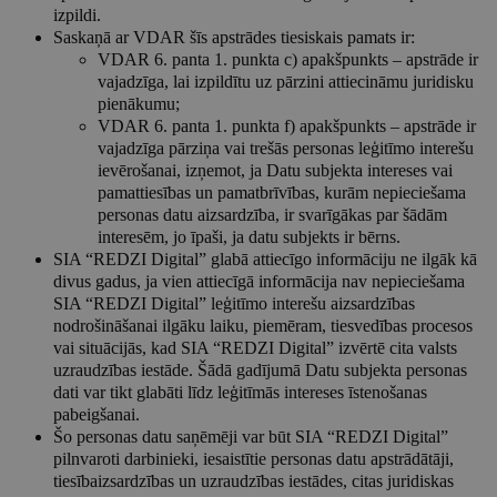
izpildi.
Saskaņā ar VDAR šīs apstrādes tiesiskais pamats ir:
VDAR 6. panta 1. punkta c) apakšpunkts – apstrāde ir
vajadzīga, lai izpildītu uz pārzini attiecināmu juridisku
pienākumu;
VDAR 6. panta 1. punkta f) apakšpunkts – apstrāde ir
vajadzīga pārziņa vai trešās personas leģitīmo interešu
ievērošanai, izņemot, ja Datu subjekta intereses vai
pamattiesības un pamatbrīvības, kurām nepieciešama
personas datu aizsardzība, ir svarīgākas par šādām
interesēm, jo īpaši, ja datu subjekts ir bērns.
SIA “REDZI Digital” glabā attiecīgo informāciju ne ilgāk kā
divus gadus, ja vien attiecīgā informācija nav nepieciešama
SIA “REDZI Digital” leģitīmo interešu aizsardzības
nodrošināšanai ilgāku laiku, piemēram, tiesvedības procesos
vai situācijās, kad SIA “REDZI Digital” izvērtē cita valsts
uzraudzības iestāde. Šādā gadījumā Datu subjekta personas
dati var tikt glabāti līdz leģitīmās intereses īstenošanas
pabeigšanai.
Šo personas datu saņēmēji var būt SIA “REDZI Digital”
pilnvaroti darbinieki, iesaistītie personas datu apstrādātāji,
tiesībaizsardzības un uzraudzības iestādes, citas juridiskas