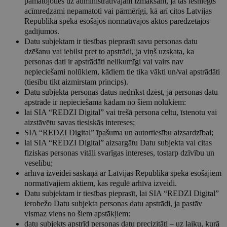
pamatojoties uz administratīvajām izmaksām, ja tas iesniegts
acīmredzami nepamatoti vai pārmērīgi, kā arī citos Latvijas
Republikā spēkā esošajos normatīvajos aktos paredzētajos
gadījumos.
Datu subjektam ir tiesības pieprasīt savu personas datu
dzēšanu vai iebilst pret to apstrādi, ja viņš uzskata, ka
personas dati ir apstrādāti nelikumīgi vai vairs nav
nepieciešami nolūkiem, kādiem tie tika vākti un/vai apstrādāti
(tiesību tikt aizmirstam princips).
Datu subjekta personas datus nedrīkst dzēst, ja personas datu
apstrāde ir nepieciešama kādam no šiem nolūkiem:
lai SIA “REDZI Digital” vai trešā persona celtu, īstenotu vai
aizstāvētu savas tiesiskās intereses;
SIA “REDZI Digital” īpašuma un autortiesību aizsardzībai;
lai SIA “REDZI Digital” aizsargātu Datu subjekta vai citas
fiziskas personas vitāli svarīgas intereses, tostarp dzīvību un
veselību;
arhīva izveidei saskaņā ar Latvijas Republikā spēkā esošajiem
normatīvajiem aktiem, kas regulē arhīva izveidi.
Datu subjektam ir tiesības pieprasīt, lai SIA “REDZI Digital”
ierobežo Datu subjekta personas datu apstrādi, ja pastāv
vismaz viens no šiem apstākļiem:
datu subjekts apstrīd personas datu precizitāti – uz laiku, kurā