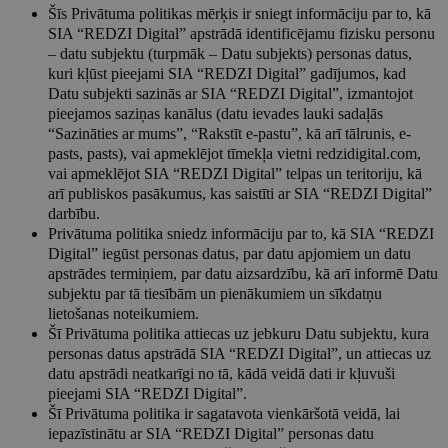
Šīs Privātuma politikas mērķis ir sniegt informāciju par to, kā
SIA “REDZI Digital” apstrādā identificējamu fizisku personu
– datu subjektu (turpmāk – Datu subjekts) personas datus,
kuri kļūst pieejami SIA “REDZI Digital” gadījumos, kad
Datu subjekti sazinās ar SIA “REDZI Digital”, izmantojot
pieejamos saziņas kanālus (datu ievades lauki sadaļās
“Sazināties ar mums”, “Rakstīt e-pastu”, kā arī tālrunis, e-
pasts, pasts), vai apmeklējot tīmekļa vietni redzidigital.com,
vai apmeklējot SIA “REDZI Digital” telpas un teritoriju, kā
arī publiskos pasākumus, kas saistīti ar SIA “REDZI Digital”
darbību.
Privātuma politika sniedz informāciju par to, kā SIA “REDZI
Digital” iegūst personas datus, par datu apjomiem un datu
apstrādes termiņiem, par datu aizsardzību, kā arī informē Datu
subjektu par tā tiesībām un pienākumiem un sīkdatņu
lietošanas noteikumiem.
Šī Privātuma politika attiecas uz jebkuru Datu subjektu, kura
personas datus apstrādā SIA “REDZI Digital”, un attiecas uz
datu apstrādi neatkarīgi no tā, kādā veidā dati ir kļuvuši
pieejami SIA “REDZI Digital”.
Šī Privātuma politika ir sagatavota vienkāršotā veidā, lai
iepazīstinātu ar SIA “REDZI Digital” personas datu