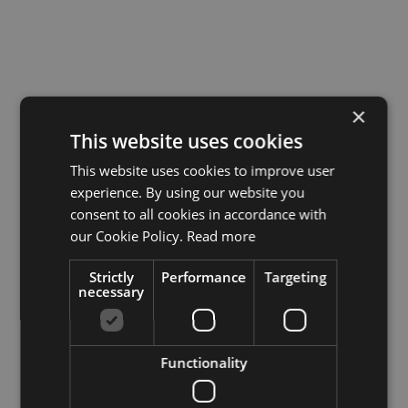
×
Mūsu vērtības
This website uses cookies
This website uses cookies to improve user
experience. By using our website you
consent to all cookies in accordance with
Kvalitāte
our Cookie Policy.
Read more
Būvējam tā, lai nav pēc gada jāpārtaisa. Neesam lētākie, un
tas ir apzināti.
Strictly
Performance
Targeting
necessary
Komunikācija
Zināt, pie kā strādājam, kāpēc un cik ilgi. Katru mēnesi pilna
atskaite, un darbiem varat sekot ClickUp reāllaikā.
Functionality
Izstrāde