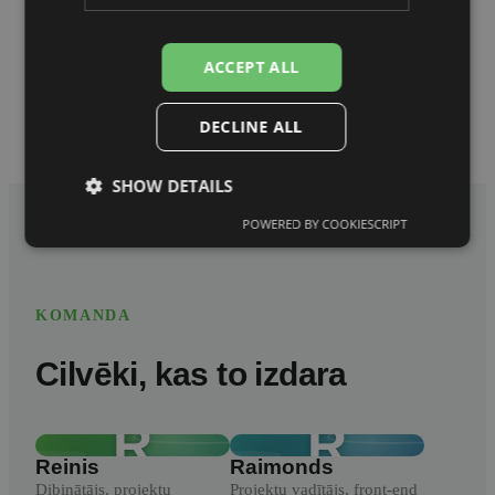
Laravel, Magento, WordPress un React Native. Neliela
senioru komanda, ne konveijers.
ACCEPT ALL
DECLINE ALL
SHOW DETAILS
POWERED BY COOKIESCRIPT
KOMANDA
Cilvēki, kas to izdara
R
R
Reinis
Raimonds
Dibinātājs, projektu
Projektu vadītājs, front-end