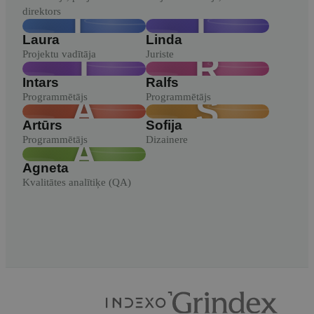
direktors
L
L
Laura
Linda
Projektu vadītāja
Juriste
I
R
Intars
Ralfs
Programmētājs
Programmētājs
A
S
Artūrs
Sofija
Programmētājs
Dizainere
A
Agneta
Kvalitātes analītiķe (QA)