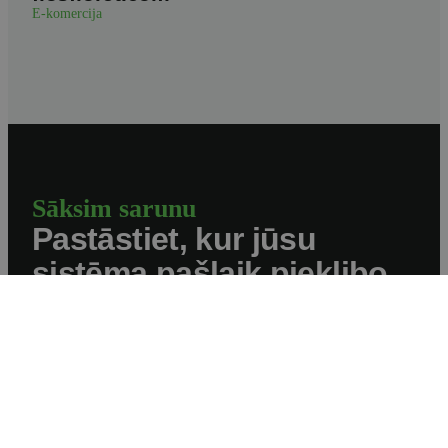
E-komercija
Sāksim sarunu
Pastāstiet, kur jūsu
sistēma pašlaik pieklibo.
→
Pieteikt projektu
ERP / CRM
E-komercija
Web izstrāde
Mobilās aplikācijas
Stāsti
Par mums
info@redzidigital.com
/
+371 25925427