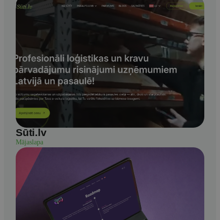
Sūti.lv
Mājaslapa