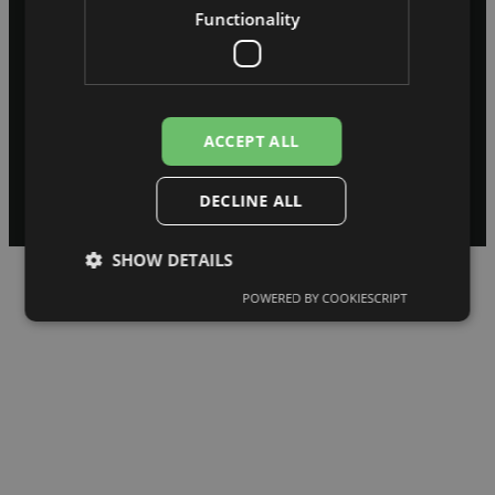
Functionality
ACCEPT ALL
© 2026 REDZI Digital. Visas tiesības aizsargātas.
Noteikumi un nosacījumi
Privātuma politika
DECLINE ALL
SHOW DETAILS
POWERED BY COOKIESCRIPT