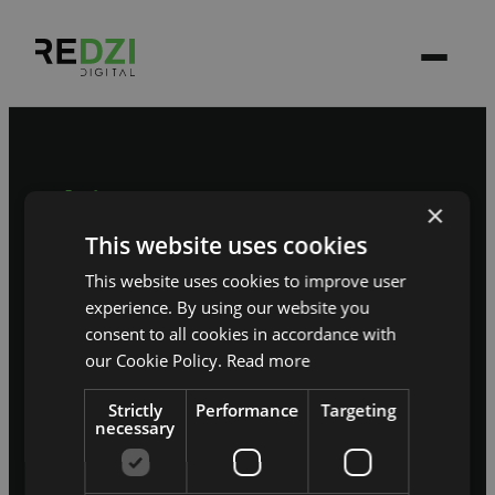
Sāksim sarunu
×
Pastāstiet, kur jūsu
This website uses cookies
sistēma pašlaik pieklibo.
This website uses cookies to improve user
experience. By using our website you
→
Pieteikt projektu
consent to all cookies in accordance with
our Cookie Policy.
Read more
ERP / CRM
Strictly
E-komercija
Performance
Web izstrāde
Targeting
necessary
Mobilās aplikācijas
Stāsti
Par mums
info@redzidigital.com
/
+371 25925427