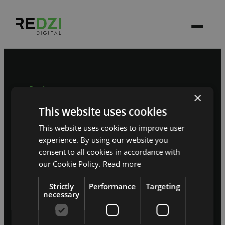
Sāksim sarunu
×
Pastāstiet, kur jūsu
This website uses cookies
sistēma pašlaik pieklibo.
This website uses cookies to improve user
experience. By using our website you
→
Pieteikt projektu
consent to all cookies in accordance with
our Cookie Policy.
Read more
ERP / CRM
Strictly
E-komercija
Performance
Web izstrāde
Targeting
necessary
Mobilās aplikācijas
Stāsti
Par mums
info@redzidigital.com
/
+371 25925427