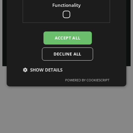
Functionality
ACCEPT ALL
© 2026 REDZI Digital. Visas tiesības aizsargātas.
Noteikumi un nosacījumi
Privātuma politika
DECLINE ALL
SHOW DETAILS
POWERED BY COOKIESCRIPT