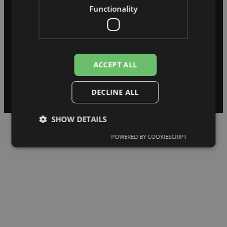
Functionality
ACCEPT ALL
© 2026 REDZI Digital. Visas tiesības aizsargātas.
Noteikumi un nosacījumi
Privātuma politika
DECLINE ALL
SHOW DETAILS
POWERED BY COOKIESCRIPT