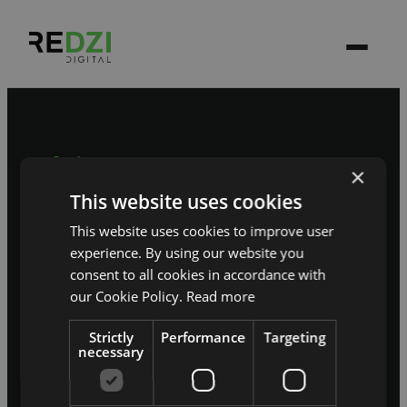
Sāksim sarunu
×
Pastāstiet, kur jūsu
This website uses cookies
sistēma pašlaik pieklibo.
This website uses cookies to improve user
experience. By using our website you
→
Pieteikt projektu
consent to all cookies in accordance with
our Cookie Policy.
Read more
ERP / CRM
Strictly
E-komercija
Performance
Web izstrāde
Targeting
necessary
Mobilās aplikācijas
Stāsti
Par mums
info@redzidigital.com
/
+371 25925427